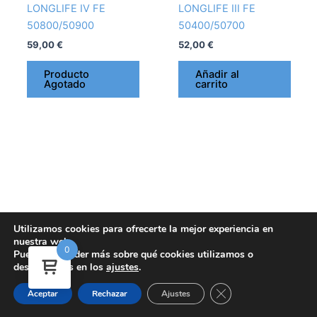
LONGLIFE IV FE
LONGLIFE III FE
50800/50900
50400/50700
59,00
€
52,00
€
Producto
Añadir al
Agotado
carrito
Utilizamos cookies para ofrecerte la mejor experiencia en
nuestra web.
0
Aviso Legal y términos y condiciones
Puedes aprender más sobre qué cookies utilizamos o
-
Política de Cookies
-
Política de
desactivarlas en los
ajustes
.
devoluciones y reembolsos
-
Política de Privacidad
-
Política de Ventas
Copyright © 2026 FARMACAR | Sitio web desarrollado por
Duando
Cerrar el banner de
Aceptar
Rechazar
Ajustes