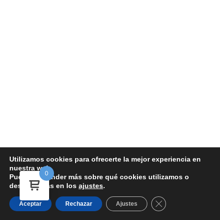
Utilizamos cookies para ofrecerte la mejor experiencia en
nuestra web.
0
Aviso Legal y términos y condiciones
-
Política de Cookies
-
Política de
Puedes aprender más sobre qué cookies utilizamos o
desactivarlas en los
ajustes
.
devoluciones y reembolsos
-
Política de Privacidad
-
Política de Ventas
Copyright © 2026 FARMACAR | Sitio web desarrollado por
Duando
Cerrar el banner d
Aceptar
Rechazar
Ajustes