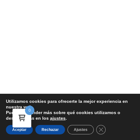
Utilizamos cookies para ofrecerte la mejor experiencia en
nuestra web.
0
Aviso Legal y términos y condiciones
-
Política de Cookies
-
Política de
Puedes aprender más sobre qué cookies utilizamos o
desactivarlas en los
ajustes
.
devoluciones y reembolsos
-
Política de Privacidad
-
Política de Ventas
Copyright © 2026 FARMACAR | Sitio web desarrollado por
Duando
Cerrar el banner d
Aceptar
Rechazar
Ajustes