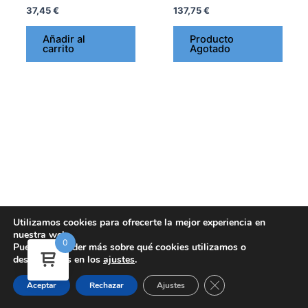
37,45
€
137,75
€
Añadir al
Producto
carrito
Agotado
Utilizamos cookies para ofrecerte la mejor experiencia en
nuestra web.
0
Aviso Legal y términos y condiciones
Puedes aprender más sobre qué cookies utilizamos o
-
Política de Cookies
-
Política de
desactivarlas en los
ajustes
.
devoluciones y reembolsos
-
Política de Privacidad
-
Política de Ventas
Copyright © 2026 FARMACAR | Sitio web desarrollado por
Duando
Cerrar el banner de 
Aceptar
Rechazar
Ajustes