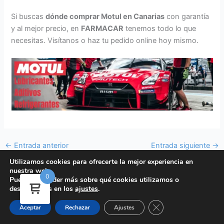
Si buscas
dónde comprar Motul en Canarias
con garantía
y al mejor precio, en
FARMACAR
tenemos todo lo que
necesitas. Visítanos o haz tu pedido online hoy mismo.
←
Entrada anterior
Entrada siguiente
→
Utilizamos cookies para ofrecerte la mejor experiencia en
nuestra web.
0
Puedes aprender más sobre qué cookies utilizamos o
Aviso Legal y términos y condiciones
-
Política de Cookies
-
Política de
desactivarlas en los
ajustes
.
devoluciones y reembolsos
-
Política de Privacidad
-
Política de Ventas
Copyright © 2026 FARMACAR | Sitio web desarrollado por
Duando
Cerrar el banner de 
Aceptar
Rechazar
Ajustes