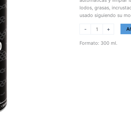
lodos, grasas, incrusta
usado siguiendo su mo
AUXOL
-
+
Añ
LIMPIADOR
CAJAS
Formato: 300 ml.
DE
CAMBIO
AUTOMATICAS
cantidad