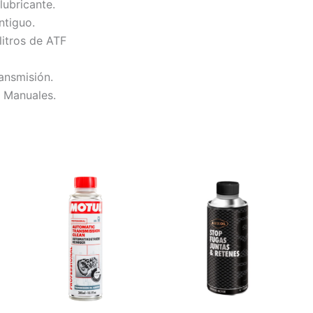
lubricante.
ntiguo.
litros de ATF
ransmisión.
 Manuales.