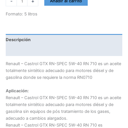
-
+
Añadir al carrito
5W40
GTX
Formato: 5 litros
RENAULT
SPECIFIC
RN710
Descripción
cantidad
Información adicional
Renault – Castrol GTX RN-SPEC 5W-40 RN 710 es un aceite
totalmente sintético adecuado para motores diésel y de
gasolina donde se requiere la norma RN0710
Aplicación:
Renault – Castrol GTX RN-SPEC 5W-40 RN 710 es un aceite
totalmente sintético adecuado para motores diésel y de
gasolina sin equipos de pós tratamiento de los gases,
adecuado a cambios alargados.
Renault – Castrol GTX RN-SPEC 5W-40 RN 710 es