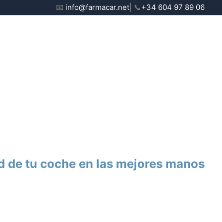
📧
info@farmacar.net
| 📞
+34 604 97 89 06
d de tu coche en las mejores manos