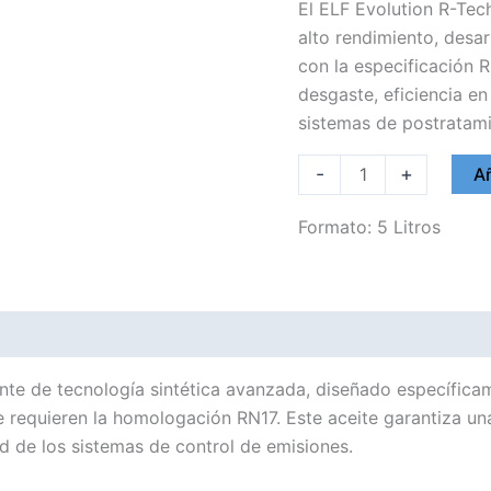
El ELF Evolution R-Tec
alto rendimiento, desa
con la especificación 
desgaste, eficiencia e
sistemas de postratami
ELF
-
+
Añ
5W30
EVOLUTION
Formato: 5 Litros
R-
TECH
ELITE
RN17
cantidad
nte de tecnología sintética avanzada, diseñado específicam
requieren la homologación RN17. Este aceite garantiza una
ad de los sistemas de control de emisiones.