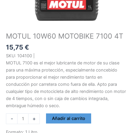
MOTUL 10W60 MOTOBIKE 7100 4T
15,75
€
SKU: 104100 |
MOTUL 7100 es el mejor lubricante de motor de su clase
para una máxima protección, especialmente concebido
para proporcionar el mejor rendimiento tanto en
conducción por carretera como fuera de ella. Apto para
cualquier tipo de motocicleta de alto rendimiento con motor
de 4 tiempos, con o sin caja de cambios integrada,
embrague húmedo o seco.
MOTUL
-
+
Añadir al carrito
10W60
MOTOBIKE
Formato: 1 Litro