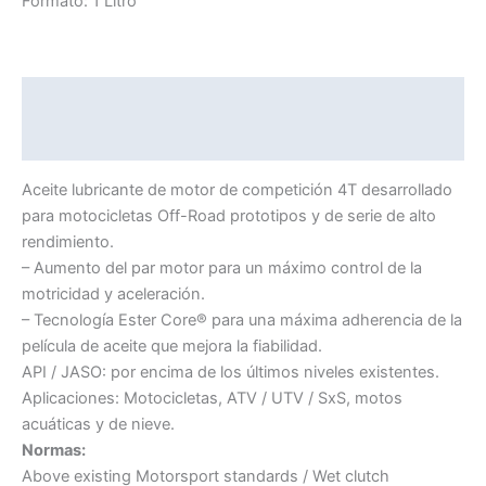
Formato: 1 Litro
300V
FL
OFF
Descripción
ROAD
RACING
Información adicional
cantidad
Aceite lubricante de motor de competición 4T desarrollado
para motocicletas Off-Road prototipos y de serie de alto
rendimiento.
– Aumento del par motor para un máximo control de la
motricidad y aceleración.
– Tecnología Ester Core® para una máxima adherencia de la
película de aceite que mejora la fiabilidad.
API / JASO: por encima de los últimos niveles existentes.
Aplicaciones: Motocicletas, ATV / UTV / SxS, motos
acuáticas y de nieve.
Normas:
Above existing Motorsport standards / Wet clutch