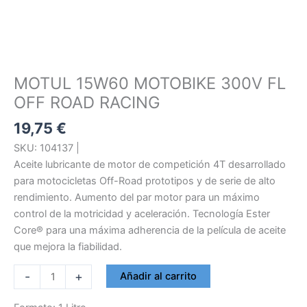
MOTUL 15W60 MOTOBIKE 300V FL
OFF ROAD RACING
19,75
€
SKU: 104137 |
Aceite lubricante de motor de competición 4T desarrollado
para motocicletas Off-Road prototipos y de serie de alto
rendimiento. Aumento del par motor para un máximo
control de la motricidad y aceleración. Tecnología Ester
Core® para una máxima adherencia de la película de aceite
que mejora la fiabilidad.
MOTUL
-
+
Añadir al carrito
15W60
MOTOBIKE