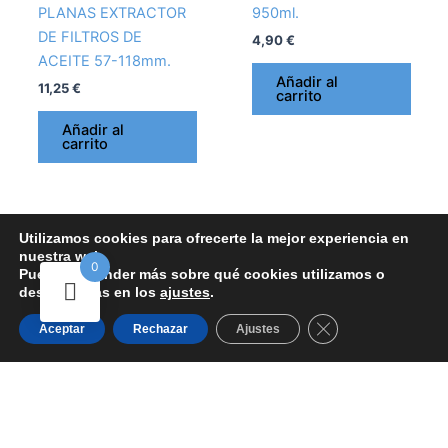
PLANAS EXTRACTOR
950ml.
DE FILTROS DE
4,90
€
ACEITE 57-118mm.
Añadir al
11,25
€
carrito
Añadir al
carrito
Utilizamos cookies para ofrecerte la mejor experiencia en
nuestra web.
0
Aviso Legal y términos y condiciones
-
Política de Cookies
-
Política de
Puedes aprender más sobre qué cookies utilizamos o
desactivarlas en los
ajustes
.
devoluciones y reembolsos
-
Política de Privacidad
-
Política de Ventas
Copyright © 2026 FARMACAR | Sitio web desarrollado por
Duando
Cerrar el banner d
Aceptar
Rechazar
Ajustes
Hola 👋
¿En qué podemos ayudarte?