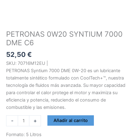
PETRONAS 0W20 SYNTIUM 7000
DME C6
52,50
€
SKU: 70716M12EU |
PETRONAS Syntium 7000 DME 0W-20 es un lubricante
totalmente sintético formulado con CoolTech+™, nuestra
tecnología de fluidos más avanzada. Su mayor capacidad
para controlar el calor protege el motor y maximiza su
eficiencia y potencia, reduciendo el consumo de
combustible y las emisiones.
PETRONAS
-
+
Añadir al carrito
0W20
SYNTIUM
Formato: 5 Litros