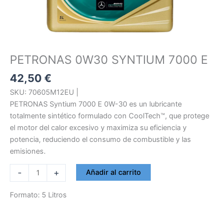
PETRONAS 0W30 SYNTIUM 7000 E
42,50
€
SKU: 70605M12EU |
PETRONAS Syntium 7000 E 0W-30 es un lubricante
totalmente sintético formulado con CoolTech™, que protege
el motor del calor excesivo y maximiza su eficiencia y
potencia, reduciendo el consumo de combustible y las
emisiones.
PETRONAS
-
+
Añadir al carrito
0W30
SYNTIUM
Formato: 5 Litros
7000
E