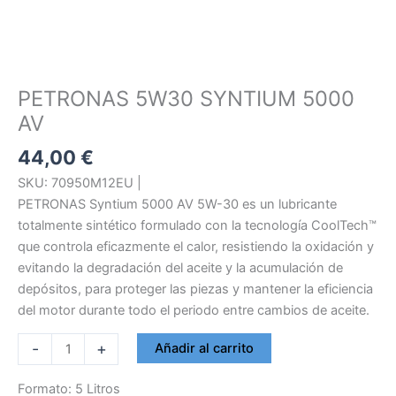
PETRONAS 5W30 SYNTIUM 5000
AV
44,00
€
SKU: 70950M12EU |
PETRONAS Syntium 5000 AV 5W-30 es un lubricante
totalmente sintético formulado con la tecnología CoolTech™
que controla eficazmente el calor, resistiendo la oxidación y
evitando la degradación del aceite y la acumulación de
depósitos, para proteger las piezas y mantener la eficiencia
del motor durante todo el periodo entre cambios de aceite.
PETRONAS
-
+
Añadir al carrito
5W30
SYNTIUM
Formato: 5 Litros