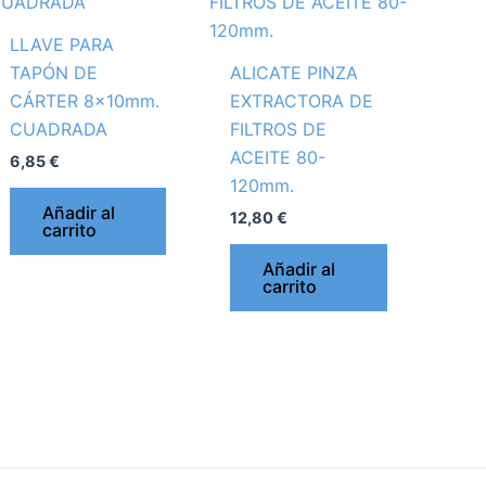
LLAVE PARA
TAPÓN DE
ALICATE PINZA
CÁRTER 8x10mm.
EXTRACTORA DE
CUADRADA
FILTROS DE
ACEITE 80-
6,85
€
120mm.
Añadir al
12,80
€
carrito
Añadir al
carrito