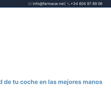
📧
info@farmacar.net
| 📞
+34 604 97 89 06
d de tu coche en las mejores manos