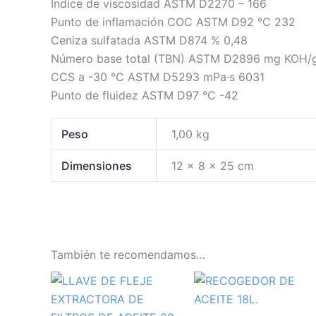
Índice de viscosidad ASTM D2270 – 166
Punto de inflamación COC ASTM D92 °C 232
Ceniza sulfatada ASTM D874 % 0,48
Número base total (TBN) ASTM D2896 mg KOH/g
CCS a -30 °C ASTM D5293 mPa·s 6031
Punto de fluidez ASTM D97 °C -42
Peso
1,00 kg
Dimensiones
12 × 8 × 25 cm
También te recomendamos…