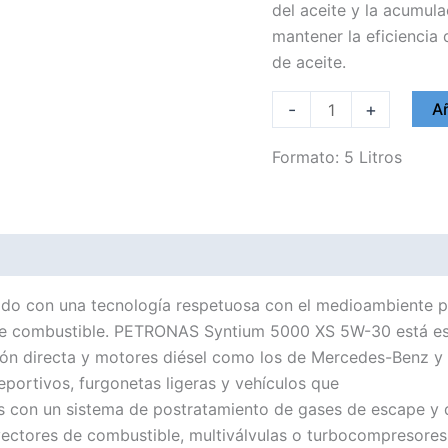
del aceite y la acumula
mantener la eficiencia
de aceite.
PETRONAS
-
+
Añ
5W30
SYNTIUM
Formato: 5 Litros
5000
XS
cantidad
con una tecnología respetuosa con el medioambiente para
 de combustible. PETRONAS Syntium 5000 XS 5W-30 está es
ón directa y motores diésel como los de Mercedes-Benz y G
eportivos, furgonetas ligeras y vehículos que
 con un sistema de postratamiento de gases de escape y di
 inyectores de combustible, multiválvulas o turbocompresore