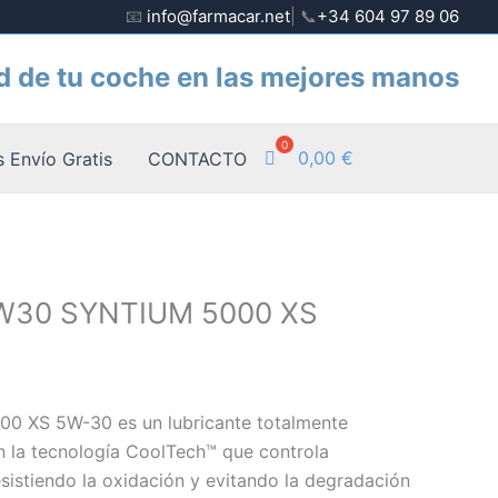
📧
info@farmacar.net
| 📞
+34 604 97 89 06
d de tu coche en las mejores manos
0,00
€
 Envío Gratis
CONTACTO
30 SYNTIUM 5000 XS
0 XS 5W-30 es un lubricante totalmente
n la tecnología CoolTech™ que controla
esistiendo la oxidación y evitando la degradación