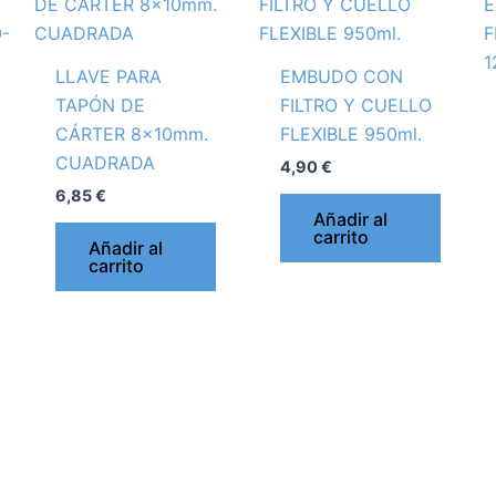
LLAVE PARA
EMBUDO CON
TAPÓN DE
FILTRO Y CUELLO
CÁRTER 8x10mm.
FLEXIBLE 950ml.
CUADRADA
4,90
€
6,85
€
Añadir al
carrito
Añadir al
carrito