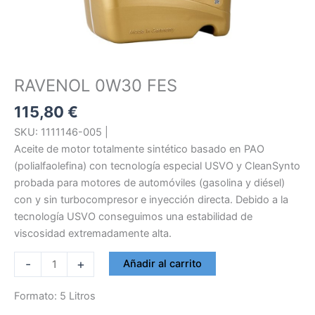
RAVENOL 0W30 FES
115,80
€
SKU: 1111146-005 |
Aceite de motor totalmente sintético basado en PAO
(polialfaolefina) con tecnología especial USVO y CleanSynto
probada para motores de automóviles (gasolina y diésel)
con y sin turbocompresor e inyección directa. Debido a la
tecnología USVO conseguimos una estabilidad de
viscosidad extremadamente alta.
RAVENOL
-
+
Añadir al carrito
0W30
FES
Formato: 5 Litros
cantidad