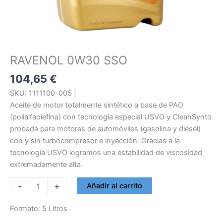
RAVENOL 0W30 SSO
104,65
€
SKU: 1111100-005 |
Aceite de motor totalmente sintético a base de PAO
(polialfaolefina) con tecnología especial USVO y CleanSynto
probada para motores de automóviles (gasolina y diésel)
con y sin turbocompresor e inyección. Gracias a la
tecnología USVO logramos una estabilidad de viscosidad
extremadamente alta.
RAVENOL
-
+
Añadir al carrito
0W30
SSO
Formato: 5 Litros
cantidad