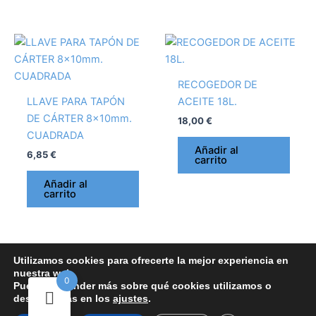
RECOGEDOR DE
LLAVE PARA TAPÓN
ACEITE 18L.
DE CÁRTER 8x10mm.
18,00
€
CUADRADA
Añadir al
6,85
€
carrito
Añadir al
carrito
Utilizamos cookies para ofrecerte la mejor experiencia en
nuestra web.
0
Aviso Legal y términos y condiciones
-
Política de Cookies
-
Política de
Puedes aprender más sobre qué cookies utilizamos o
desactivarlas en los
ajustes
.
devoluciones y reembolsos
-
Política de Privacidad
-
Política de Ventas