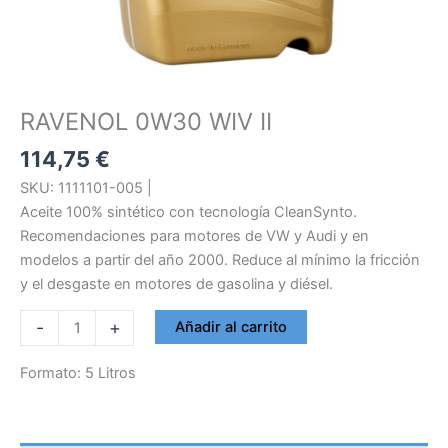
RAVENOL 0W30 WIV II
114,75
€
SKU: 1111101-005 |
Aceite 100% sintético con tecnología CleanSynto.
Recomendaciones para motores de VW y Audi y en
modelos a partir del año 2000. Reduce al mínimo la fricción
y el desgaste en motores de gasolina y diésel.
RAVENOL
-
+
Añadir al carrito
0W30
WIV
Formato: 5 Litros
II
cantidad