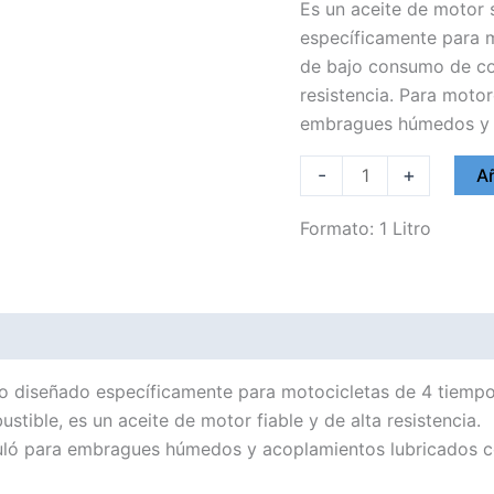
Es un aceite de motor s
específicamente para m
de bajo consumo de com
resistencia. Para moto
embragues húmedos y a
RAVENOL
-
+
Añ
10W40
MOTOBIKE
Formato: 1 Litro
4T
ESTER
cantidad
uro diseñado específicamente para motocicletas de 4 tiempo
ible, es un aceite de motor fiable y de alta resistencia.
uló para embragues húmedos y acoplamientos lubricados c