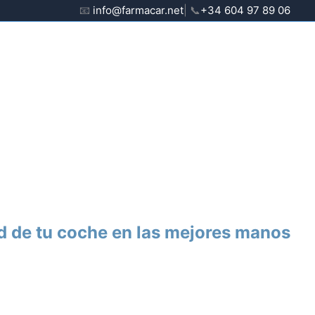
📧
info@farmacar.net
| 📞
+34 604 97 89 06
d de tu coche en las mejores manos