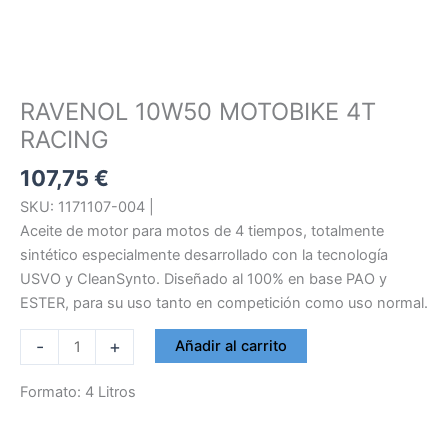
RAVENOL 10W50 MOTOBIKE 4T
RACING
107,75
€
SKU: 1171107-004 |
Aceite de motor para motos de 4 tiempos, totalmente
sintético especialmente desarrollado con la tecnología
USVO y CleanSynto. Diseñado al 100% en base PAO y
ESTER, para su uso tanto en competición como uso normal.
RAVENOL
-
+
Añadir al carrito
10W50
MOTOBIKE
Formato: 4 Litros
4T
RACING