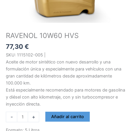
RAVENOL 10W60 HVS
77,30
€
SKU: 1115102-005 |
Aceite de motor sintético con nuevo desarrollo y una
formulación única y especialmente para vehículos con una
gran cantidad de kilómetros desde aproximadamente
100.000 km.
Está especialmente recomendado para motores de gasolina
y diésel con alto kilometraje, con y sin turbocompresor e
inyección directa.
RAVENOL
-
+
Añadir al carrito
10W60
HVS
Formato: 5 Litros