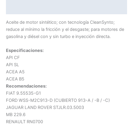
Información adicional
Aceite de motor sintético; con tecnología CleanSynto;
reduce al mínimo la fricción y el desgaste; para motores de
gasolina y diésel con y sin turbo e inyección directa.
Especificaciones:
API CF
API SL
ACEA A5
ACEA B5
Recomendaciones:
FIAT 9.55535-G1
FORD WSS-M2C913-D (CUBIERTO 913-A / -B / -C)
JAGUAR LAND ROVER STJLR.03.5003
MB 229.6
RENAULT RN0700