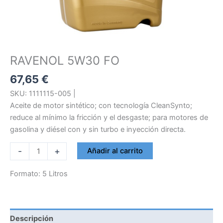
RAVENOL 5W30 FO
67,65
€
SKU: 1111115-005 |
Aceite de motor sintético; con tecnología CleanSynto;
reduce al mínimo la fricción y el desgaste; para motores de
gasolina y diésel con y sin turbo e inyección directa.
RAVENOL
-
+
Añadir al carrito
5W30
FO
Formato: 5 Litros
cantidad
Descripción