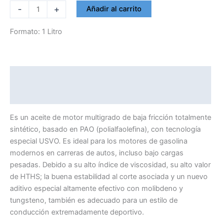
RAVENOL
-
+
Añadir al carrito
5W40
RUP
Formato: 1 Litro
RACING
ULTRA
PERFORMANCE
Descripción
cantidad
Información adicional
Es un aceite de motor multigrado de baja fricción totalmente
sintético, basado en PAO (polialfaolefina), con tecnología
especial USVO. Es ideal para los motores de gasolina
modernos en carreras de autos, incluso bajo cargas
pesadas. Debido a su alto índice de viscosidad, su alto valor
de HTHS; la buena estabilidad al corte asociada y un nuevo
aditivo especial altamente efectivo con molibdeno y
tungsteno, también es adecuado para un estilo de
conducción extremadamente deportivo.