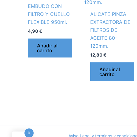
EMBUDO CON
FILTRO Y CUELLO
ALICATE PINZA
FLEXIBLE 950ml.
EXTRACTORA DE
FILTROS DE
4,90
€
ACEITE 80-
Añadir al
120mm.
carrito
12,80
€
Añadir al
carrito
0
Aviso Legal y términos y condicion