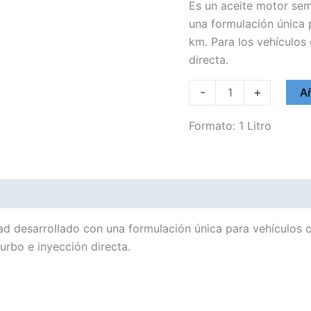
Es un aceite motor sem
una formulación única 
km. Para los vehículos 
directa.
RAVENOL
-
+
Añ
5W50
HVT
Formato: 1 Litro
cantidad
dad desarrollado con una formulación única para vehículos 
turbo e inyección directa.