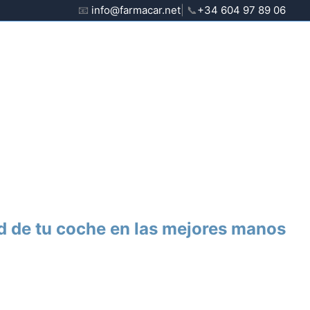
📧
info@farmacar.net
| 📞
+34 604 97 89 06
d de tu coche en las mejores manos