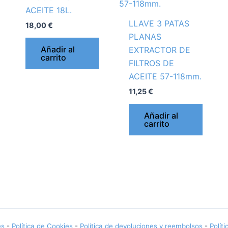
ACEITE 18L.
LLAVE 3 PATAS
18,00
€
PLANAS
Añadir al
EXTRACTOR DE
carrito
FILTROS DE
ACEITE 57-118mm.
11,25
€
Añadir al
carrito
es
-
Política de Cookies
-
Política de devoluciones y reembolsos
-
Polít