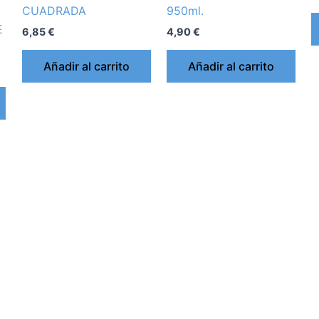
CUADRADA
950ml.
E
6,85
€
4,90
€
Añadir al carrito
Añadir al carrito