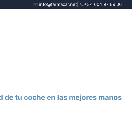
📧
info@farmacar.net
| 📞
+34 604 97 89 06
d de tu coche en las mejores manos