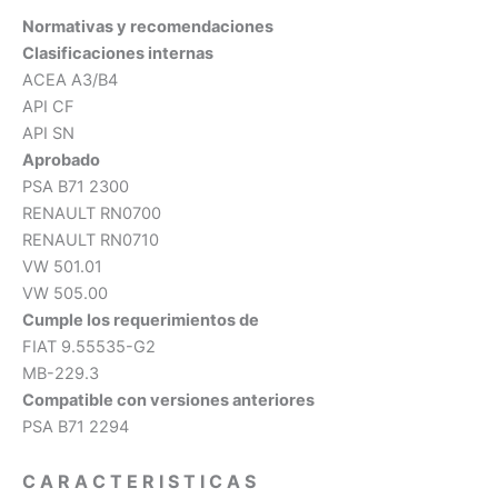
Normativas y recomendaciones
Clasificaciones internas
ACEA A3/B4
API CF
API SN
Aprobado
PSA B71 2300
RENAULT RN0700
RENAULT RN0710
VW 501.01
VW 505.00
Cumple los requerimientos de
FIAT 9.55535-G2
MB-229.3
Compatible con versiones anteriores
PSA B71 2294
C A R A C T E R I S T I C A S