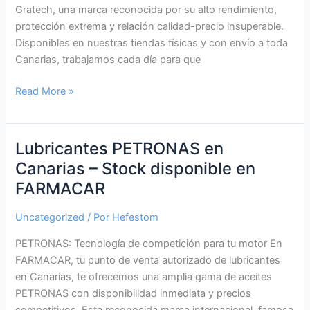
en
Gratech, una marca reconocida por su alto rendimiento,
Farmacar.net
protección extrema y relación calidad-precio insuperable.
Disponibles en nuestras tiendas físicas y con envío a toda
Canarias, trabajamos cada día para que
Grasa
Read More »
CGA
Gratech
en
Lubricantes PETRONAS en
Canarias:
Canarias – Stock disponible en
Calidad
FARMACAR
profesional
al
Uncategorized
/ Por
Hefestom
mejor
precio
PETRONAS: Tecnología de competición para tu motor En
en
FARMACAR, tu punto de venta autorizado de lubricantes
FARMACAR
en Canarias, te ofrecemos una amplia gama de aceites
PETRONAS con disponibilidad inmediata y precios
competitivos. Esta reconocida marca internacional, famosa