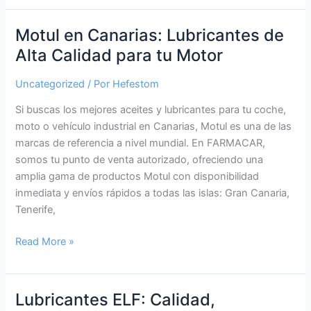
en
Canarias:
Motul en Canarias: Lubricantes de
Máxima
Alta Calidad para tu Motor
Calidad
al
Uncategorized
/ Por
Hefestom
Mejor
Si buscas los mejores aceites y lubricantes para tu coche,
Precio
moto o vehículo industrial en Canarias, Motul es una de las
marcas de referencia a nivel mundial. En FARMACAR,
somos tu punto de venta autorizado, ofreciendo una
amplia gama de productos Motul con disponibilidad
inmediata y envíos rápidos a todas las islas: Gran Canaria,
Tenerife,
Motul
Read More »
en
Canarias:
Lubricantes
Lubricantes ELF: Calidad,
de