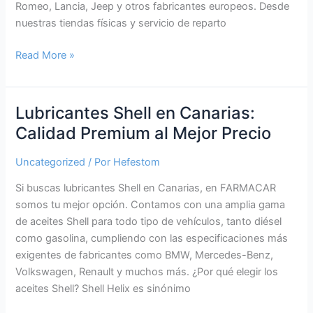
Romeo, Lancia, Jeep y otros fabricantes europeos. Desde
nuestras tiendas físicas y servicio de reparto
Lubricantes
Read More »
SELENIA
en
Canarias:
Lubricantes Shell en Canarias:
calidad
Calidad Premium al Mejor Precio
original
para
Uncategorized
/ Por
Hefestom
tu
Si buscas lubricantes Shell en Canarias, en FARMACAR
motor,
somos tu mejor opción. Contamos con una amplia gama
al
de aceites Shell para todo tipo de vehículos, tanto diésel
mejor
como gasolina, cumpliendo con las especificaciones más
precio
exigentes de fabricantes como BMW, Mercedes-Benz,
en
Volkswagen, Renault y muchos más. ¿Por qué elegir los
Farmacar.net
aceites Shell? Shell Helix es sinónimo