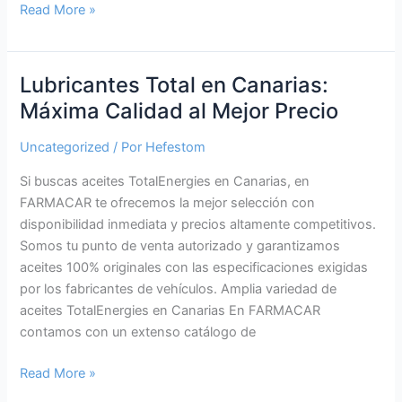
Lubricantes
Read More »
Shell
en
Canarias:
Lubricantes Total en Canarias:
Calidad
Máxima Calidad al Mejor Precio
Premium
al
Uncategorized
/ Por
Hefestom
Mejor
Si buscas aceites TotalEnergies en Canarias, en
Precio
FARMACAR te ofrecemos la mejor selección con
disponibilidad inmediata y precios altamente competitivos.
Somos tu punto de venta autorizado y garantizamos
aceites 100% originales con las especificaciones exigidas
por los fabricantes de vehículos. Amplia variedad de
aceites TotalEnergies en Canarias En FARMACAR
contamos con un extenso catálogo de
Lubricantes
Read More »
Total