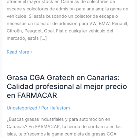
ofrecer el mayor stock en Canarias de colectores de
escape y colectores de admisión para una amplia gama de
vehículos. Si estás buscando un colector de escape o
necesitas un colector de admisión para VW, BMW, Renault,
Citroën, Peugoet, Opel, Fiat o cualquier vehículo del
mercado, estás […]
Colectores
Read More »
de
Escape
y
Grasa CGA Gratech en Canarias:
Admisión
Calidad profesional al mejor precio
en
en FARMACAR
Canarias:
Disponibilidad
Uncategorized
/ Por
Hefestom
Inmediata
y
¿Buscas grasas industriales y para automoción en
Mejores
Canarias? En FARMACAR, tu tienda de confianza en las
Precios
islas, te ofrecemos la gama completa de grasas CGA